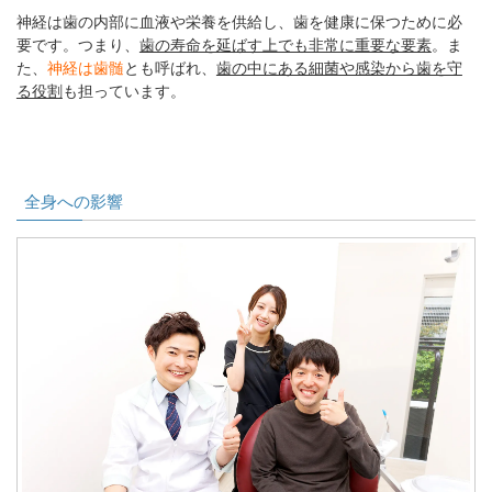
神経は歯の内部に血液や栄養を供給し、歯を健康に保つために必
要です。つまり、
歯の寿命を延ばす上でも非常に重要な要素
。ま
た、
神経は歯髄
とも呼ばれ、
歯の中にある細菌や感染から歯を守
る役割
も担っています。
全身への影響