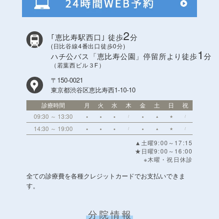
2
｢恵比寿駅西口｣
徒歩
分
(日比谷線4番出口徒歩0分)
1
ハチ公バス「恵比寿公園」停留所より
徒歩
分
（若葉西ビル３F）
〒150-0021
東京都渋谷区恵比寿西1-10-10
診療時間
月
火
水
木
金
土
日
祝
09:30 ～ 13:30
●
●
●
/
●
▲
★
/
14:30 ～ 19:00
●
●
●
/
●
▲
★
/
▲土曜9:00～17:15
★日曜9:00～16:00
※木曜・祝日休診
全ての診療費を各種クレジットカードでお支払いできま
す。
分院情報