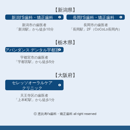
【新潟県】
新潟I'S歯科・矯正歯科
長岡I'S歯科・矯正歯科
新潟市の歯医者
長岡市の歯医者
「新潟駅」から徒歩10分
「長岡駅」2F（CoCoLo長岡内）
【栃木県】
アバンダンス デンタル宇都宮
宇都宮市の歯医者
「宇都宮駅」から徒歩5分
【大阪府】
セレッソオーラルケア
クリニック
天王寺区の歯医者
「上本町駅」から徒歩1分
ⓒ 恵比寿I's歯科・矯正歯科 all right reserved