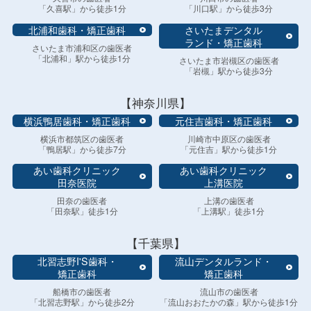
「久喜駅」から徒歩1分
「川口駅」から徒歩3分
北浦和歯科・矯正歯科
さいたまデンタル
ランド・矯正歯科
さいたま市浦和区の歯医者
「北浦和」駅から徒歩1分
さいたま市岩槻区の歯医者
「岩槻」駅から徒歩3分
【神奈川県】
横浜鴨居歯科・矯正歯科
元住吉歯科・矯正歯科
横浜市都筑区の歯医者
川崎市中原区の歯医者
「鴨居駅」から徒歩7分
「元住吉」駅から徒歩1分
あい歯科クリニック
あい歯科クリニック
田奈医院
上溝医院
田奈の歯医者
上溝の歯医者
「田奈駅」徒歩1分
「上溝駅」徒歩1分
【千葉県】
北習志野I'S歯科・
流山デンタルランド・
矯正歯科
矯正歯科
船橋市の歯医者
流山市の歯医者
「北習志野駅」から徒歩2分
「流山おおたかの森」駅から徒歩1分