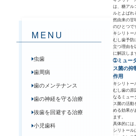
は、糖アル
ルとよばれ
然由来の甘
のひとつで
MENU
キシリトー
むし歯予防
立つ理由を
に解説しま
虫歯
➀ミュー
ス菌の抑
歯周病
作用
キシリトー
歯のメンテナンス
むし歯の原
なるミュー
歯の神経を守る治療
ス菌の活動
める効果が
抜歯を回避する治療
ます。
具体的には
小児歯科
シリトール