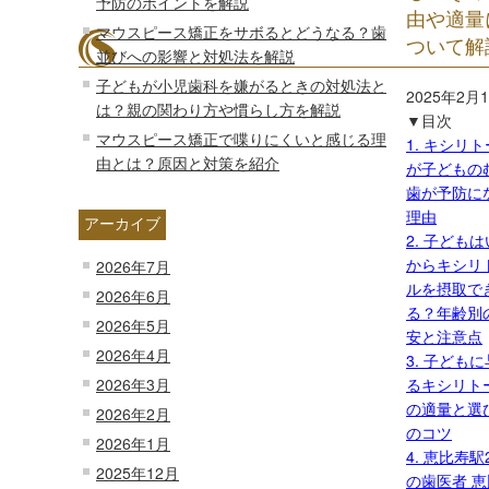
予防のポイントを解説
由や適量
マウスピース矯正をサボるとどうなる？歯
ついて解
並びへの影響と対処法を解説
子どもが小児歯科を嫌がるときの対処法と
2025年2月
は？親の関わり方や慣らし方を解説
▼目次
マウスピース矯正で喋りにくいと感じる理
1. キシリ
由とは？原因と対策を紹介
が子どもの
歯が予防に
理由
アーカイブ
2. 子ども
からキシリ
2026年7月
ルを摂取で
2026年6月
る？年齢別
2026年5月
安と注意点
2026年4月
3. 子ども
2026年3月
るキシリト
の適量と選
2026年2月
のコツ
2026年1月
4. 恵比寿駅
2025年12月
の歯医者 恵