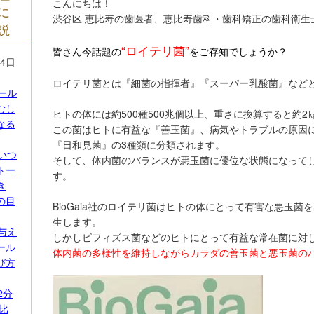
こんにちは！
に
渋谷区 恵比寿の歯医者、恵比寿歯科・歯科矯正の歯科衛生
説
“ロイテリ菌”
皆さん今話題の
をご存知でしょうか？
14日
ロイテリ菌とは『細菌の指揮者』『スーパー乳酸菌』など
トール
むし
ヒトの体には約500種500兆個以上、重さに換算すると約
なる
この菌はヒトに有益な『善玉菌』、病気やトラブルの原因
『日和見菌』の3種類に分類されます。
はいつ
そして、体内菌のバランスが悪玉菌に優位な状態になって
トー
す。
き
の目
BioGaia社のロイテリ菌はヒトの体にとって有害な悪玉
生します。
に与え
しかしビフィズス菌などのヒトにとって有益な常在菌に対
ール
体内菌の多様性を維持しながらカラダの善玉菌と悪玉菌の
び方
2分
比