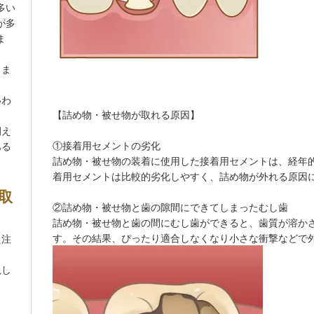
多い
が多
ま
きま
いわ
【詰め物・被せ物が取れる原因】
例え
①接着用セメントの劣化
ある
詰め物・被せ物の装着に使用した接着用セメントは、経年
着用セメントは比較的劣化しやすく、詰め物が外れる原因
取
②詰め物・被せ物と歯の隙間にできてしまったむし歯
詰め物・被せ物と歯の間にむし歯ができると、歯質が溶か
す。その結果、ぴったり適合しなくなり小さな衝撃などで
た注
説し