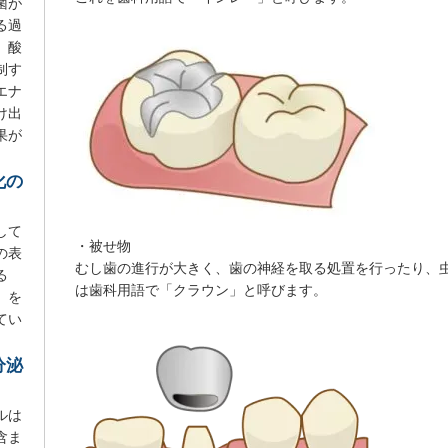
菌が
る過
、酸
制す
エナ
け出
果が
化の
して
・被せ物
の表
むし歯の進行が大きく、歯の神経を取る処置を行ったり、
る
は歯科用語で「クラウン」と呼びます。
」を
てい
分泌
ルは
含ま