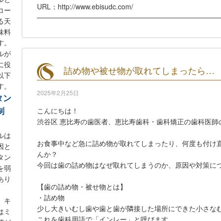
URL：http://www.ebisudc.com/
コー
─────────────────────────────────────
る天
味料
す。
ルが
に役
詰め物や被せ物が取れてしまったら…
以下
す。
2025年2月25日
タン
制
こんにちは！
渋谷区 恵比寿の歯医者、恵比寿歯科・歯科矯正の歯科医師
ルは
お食事中など急に詰め物が取れてしまったり、何度も付け
因と
んか？
タン
今回は歯の詰め物はなぜ取れてしまうのか、原因や対策に
を弱
あり
【歯の詰め物・被せ物とは】
・詰め物
、キ
少し大きいむし歯や歯と歯が隣接した場所にできた小さな
はミ
これを歯科用語で「インレー」と呼びます。