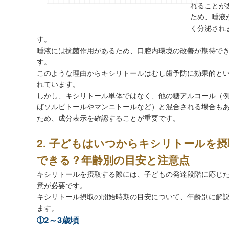
れることが
ため、唾液
く分泌され
す。
唾液には抗菌作用があるため、口腔内環境の改善が期待で
す。
このような理由からキシリトールはむし歯予防に効果的と
れています。
しかし、キシリトール単体ではなく、他の糖アルコール（
ばソルビトールやマンニトールなど）と混合される場合も
ため、成分表示を確認することが重要です。
2. 子どもはいつからキシリトールを摂
できる？年齢別の目安と注意点
キシリトールを摂取する際には、子どもの発達段階に応じ
意が必要です。
キシリトール摂取の開始時期の目安について、年齢別に解
ます。
➀2～3歳頃