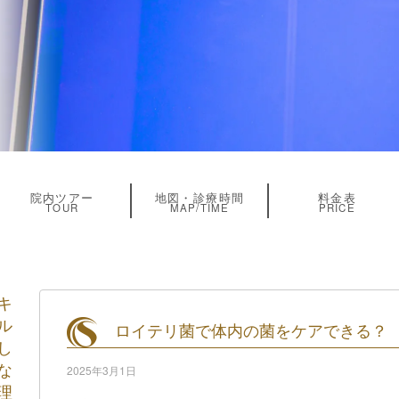
院内ツアー
地図・診療時間
料金表
TOUR
MAP/TIME
PRICE
キ
ル
ロイテリ菌で体内の菌をケアできる？
し
な
2025年3月1日
理