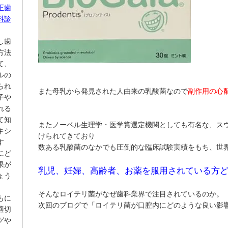
正歯
科診
し歯
方法
て、
ルの
られ
また母乳から発見された人由来の乳酸菌なので
副作用の心
子や
れる
て知
またノーベル生理学・医学賞選定機関としても有名な、スウ
キシ
けられてきており
す
数ある乳酸菌のなかでも圧倒的な臨床試験実績をもち、世界
にど
果が
乳児、妊婦、高齢者、お薬を服用されている方
ょう
そんなロイテリ菌がなぜ歯科業界で注目されているのか。
もに
次回のブログで「ロイテリ菌が口腔内にどのような良い影
適切
グや