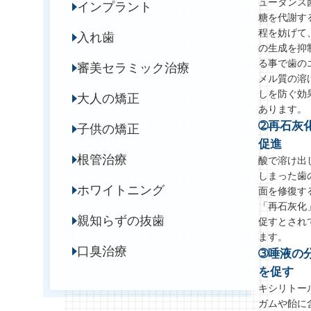
ュータンス
インプラント
糖を代謝す
程を妨げて
入れ歯
の生成を抑
る事で歯の
審美セラミック治療
メル質の溶
しを防ぐ効
大人の矯正
あります。
➁再石灰
子供の矯正
促進
根管治療
酸で溶け出
しまった歯
ホワイトニング
面を修復す
「再石灰化
親知らずの抜歯
促すとされ
ます。
口臭治療
➂唾液の
を促す
キシリトー
ガムや飴に