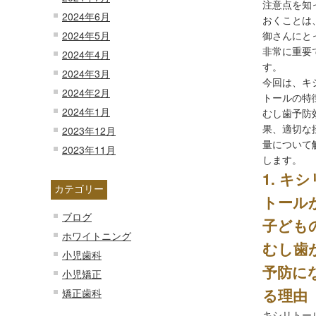
注意点を知
2024年6月
おくことは
2024年5月
御さんにと
非常に重要
2024年4月
す。
2024年3月
今回は、キ
2024年2月
トールの特
2024年1月
むし歯予防
果、適切な
2023年12月
量について
2023年11月
します。
1. キシ
カテゴリー
トール
ブログ
子ども
ホワイトニング
むし歯
小児歯科
予防に
小児矯正
る理由
矯正歯科
キシリトー